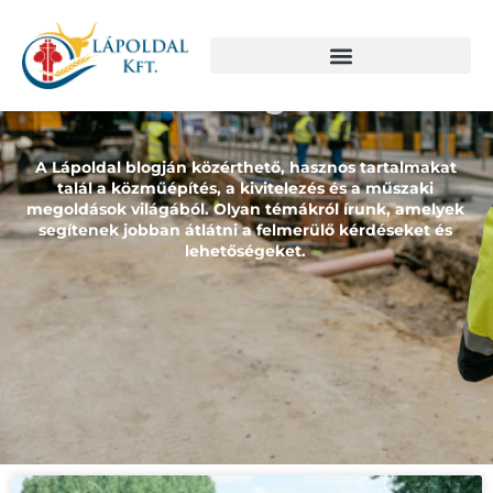
Blog
A Lápoldal blogján közérthető, hasznos tartalmakat
talál a közműépítés, a kivitelezés és a műszaki
megoldások világából. Olyan témákról írunk, amelyek
segítenek jobban átlátni a felmerülő kérdéseket és
lehetőségeket.