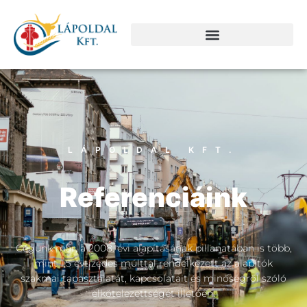
LÁPOLDAL KFT.
Referenciáink
Cégünk már, a 2008. évi alapításának pillanatában is több,
mint 1,5 évtizedes múlttal rendelkezett az alapítók
szakmai tapasztalatát, kapcsolatait és minőségről szóló
elkötelezettségét illetően.